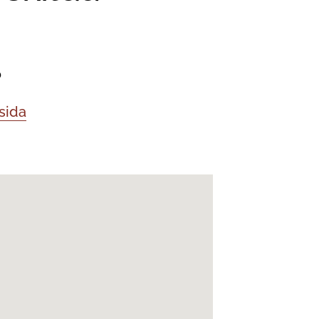
o
sida