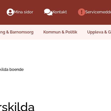
Mina sidor
Kontakt
Servicemedd
ing & Barnomsorg
Kommun & Politik
Uppleva & G
kilda boende
skilda