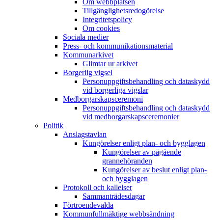
Om webbplatsen
Tillgänglighets­redogörelse
Integritetspolicy
Om cookies
Sociala medier
Press- och kommunikations­material
Kommunarkivet
Glimtar ur arkivet
Borgerlig vigsel
Personuppgiftsbehandling och dataskydd
vid borgerliga vigslar
Medborgarskapsceremoni
Personuppgiftsbehandling och dataskydd
vid medborgarskaps­ceremonier
Politik
Anslagstavlan
Kungörelser enligt plan- och bygglagen
Kungörelser av pågående
grannehöranden
Kungörelser av beslut enligt plan-
och bygglagen
Protokoll och kallelser
Sammanträdesdagar
Förtroendevalda
Kommunfullmäktige webbsändning