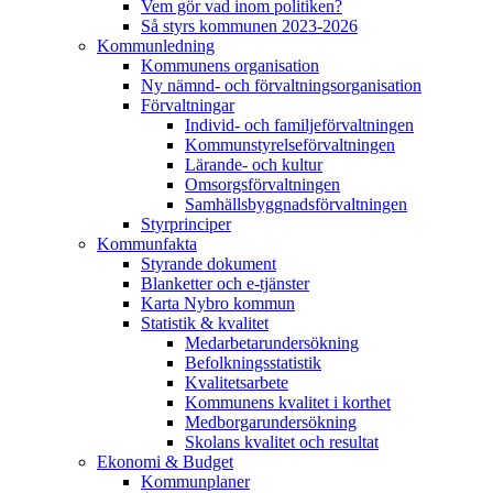
Vem gör vad inom politiken?
Så styrs kommunen 2023-2026
Kommunledning
Kommunens organisation
Ny nämnd- och förvaltnings­organisation
Förvaltningar
Individ- och familjeförvaltningen
Kommunstyrelse­förvaltningen
Lärande- och kultur
Omsorgsförvaltningen
Samhällsbyggnadsförvaltningen
Styrprinciper
Kommunfakta
Styrande dokument
Blanketter och e-tjänster
Karta Nybro kommun
Statistik & kvalitet
Medarbetar­undersökning
Befolkningsstatistik
Kvalitetsarbete
Kommunens kvalitet i korthet
Medborgar­undersökning
Skolans kvalitet och resultat
Ekonomi & Budget
Kommunplaner