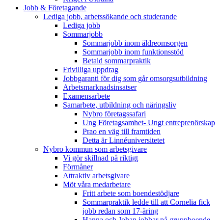
Jobb & Företagande
Lediga jobb, arbetssökande och studerande
Lediga jobb
Sommarjobb
Sommarjobb inom äldreomsorgen
Sommarjobb inom funktionsstöd
Betald sommarpraktik
Frivilliga uppdrag
Jobbgaranti för dig som går omsorgsutbildning
Arbetsmarknadsinsatser
Examensarbete
Samarbete, utbildning och näringsliv
Nybro företagssafari
Ung Företagsamhet- Ungt entreprenörskap
Prao en väg till framtiden
Detta är Linnéuniversitetet
Nybro kommun som arbetsgivare
Vi gör skillnad på riktigt
Förmåner
Attraktiv arbetsgivare
Möt våra medarbetare
Fritt arbete som boendestödjare
Sommarpraktik ledde till att Cornelia fick
jobb redan som 17-åring
Hanna och Johan jobbar på gruppboende