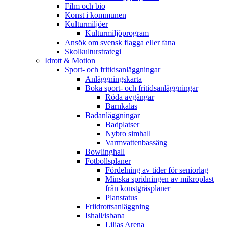
Film och bio
Konst i kommunen
Kulturmiljöer
Kulturmiljöprogram
Ansök om svensk flagga eller fana
Skolkulturstrategi
Idrott & Motion
Sport- och fritidsanläggningar
Anläggningskarta
Boka sport- och fritidsanläggningar
Röda avgångar
Barnkalas
Badanläggningar
Badplatser
Nybro simhall
Varmvattenbassäng
Bowlinghall
Fotbollsplaner
Fördelning av tider för seniorlag
Minska spridningen av mikroplast
från konstgräsplaner
Planstatus
Friidrottsanläggning
Ishall/isbana
Liljas Arena