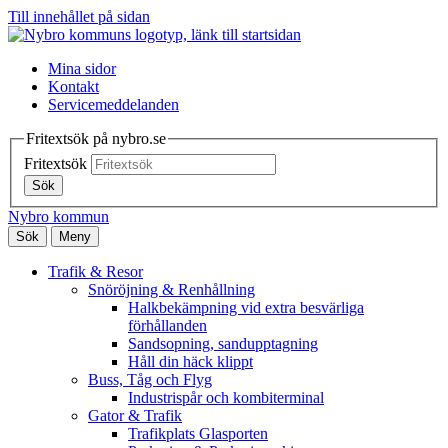
Till innehållet på sidan
Mina sidor
Kontakt
Servicemeddelanden
Fritextsök på nybro.se
Fritextsök
Sök
Nybro kommun
Sök
Meny
Trafik & Resor
Snöröjning & Renhållning
Halkbekämpning vid extra besvärliga
förhållanden
Sandsopning, sandupptagning
Håll din häck klippt
Buss, Tåg och Flyg
Industrispår och kombiterminal
Gator & Trafik
Trafikplats Glasporten