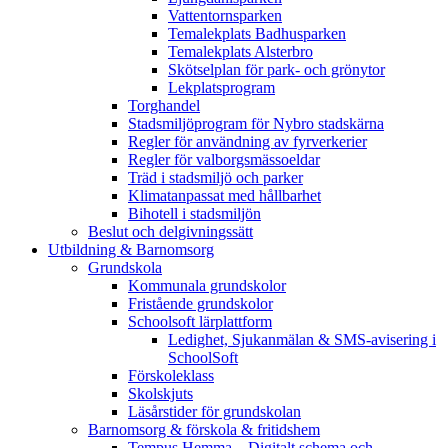
Vattentornsparken
Temalekplats Badhusparken
Temalekplats Alsterbro
Skötselplan för park- och grönytor
Lekplatsprogram
Torghandel
Stadsmiljöprogram för Nybro stadskärna
Regler för användning av fyrverkerier
Regler för valborgsmässoeldar
Träd i stadsmiljö och parker
Klimatanpassat med hållbarhet
Bihotell i stadsmiljön
Beslut och delgivningssätt
Utbildning & Barnomsorg
Grundskola
Kommunala grundskolor
Fristående grundskolor
Schoolsoft lärplattform
Ledighet, Sjukanmälan & SMS-avisering i
SchoolSoft
Förskoleklass
Skolskjuts
Läsårstider för grundskolan
Barnomsorg & förskola & fritidshem
Tempus Hemma – Digitalt schema och