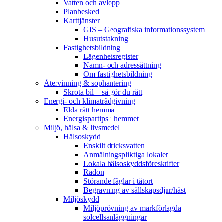
Vatten och avlopp
Planbesked
Karttjänster
GIS – Geografiska informationssystem
Husutstakning
Fastighetsbildning
Lägenhetsregister
Namn- och adressättning
Om fastighetsbildning
Återvinning & sophantering
Skrota bil – så gör du rätt
Energi- och klimatrådgivning
Elda rätt hemma
Energispartips i hemmet
Miljö, hälsa & livsmedel
Hälsoskydd
Enskilt dricksvatten
Anmälningspliktiga lokaler
Lokala hälsoskyddsföreskrifter
Radon
Störande fåglar i tätort
Begravning av sällskapsdjur/häst
Miljöskydd
Miljöprövning av markförlagda
solcellsanläggningar