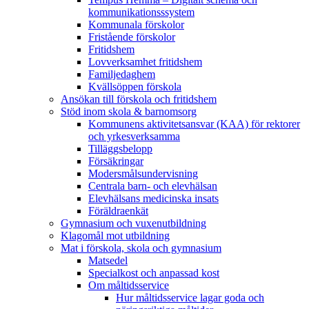
kommunikationsssystem
Kommunala förskolor
Fristående förskolor
Fritidshem
Lovverksamhet fritidshem
Familjedaghem
Kvällsöppen förskola
Ansökan till förskola och fritidshem
Stöd inom skola & barnomsorg
Kommunens aktivitetsansvar (KAA) för rektorer
och yrkesverksamma
Tilläggsbelopp
Försäkringar
Modersmålsundervisning
Centrala barn- och elevhälsan
Elevhälsans medicinska insats
Föräldraenkät
Gymnasium och vuxenutbildning
Klagomål mot utbildning
Mat i förskola, skola och gymnasium
Matsedel
Specialkost och anpassad kost
Om måltidsservice
Hur måltidsservice lagar goda och