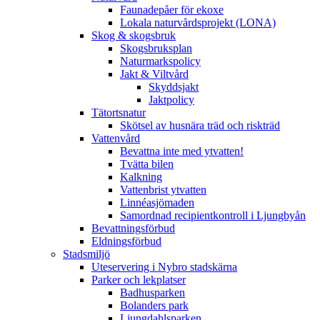
Faunadepåer för ekoxe
Lokala naturvårdsprojekt (LONA)
Skog & skogsbruk
Skogsbruksplan
Naturmarkspolicy
Jakt & Viltvård
Skyddsjakt
Jaktpolicy
Tätortsnatur
Skötsel av husnära träd och riskträd
Vattenvård
Bevattna inte med ytvatten!
Tvätta bilen
Kalkning
Vattenbrist ytvatten
Linnéasjömaden
Samordnad recipientkontroll i Ljungbyån
Bevattningsförbud
Eldningsförbud
Stadsmiljö
Uteservering i Nybro stadskärna
Parker och lekplatser
Badhusparken
Bolanders park
Ljungdahlsparken