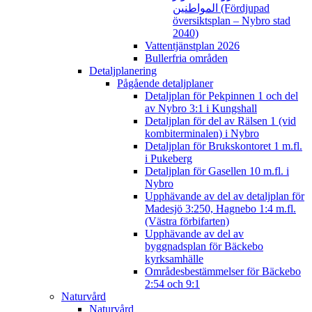
المواطنين (Fördjupad
översiktsplan – Nybro stad
2040)
Vattentjänstplan 2026
Bullerfria områden
Detaljplanering
Pågående detaljplaner
Detaljplan för Pekpinnen 1 och del
av Nybro 3:1 i Kungshall
Detaljplan för del av Rälsen 1 (vid
kombiterminalen) i Nybro
Detaljplan för Brukskontoret 1 m.fl.
i Pukeberg
Detaljplan för Gasellen 10 m.fl. i
Nybro
Upphävande av del av detaljplan för
Madesjö 3:250, Hagnebo 1:4 m.fl.
(Västra förbifarten)
Upphävande av del av
byggnadsplan för Bäckebo
kyrksamhälle
Områdesbestämmelser för Bäckebo
2:54 och 9:1
Naturvård
Naturvård