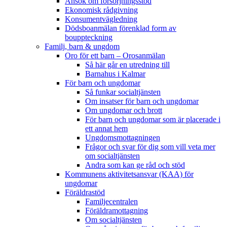
Ansök om försörjningsstöd
Ekonomisk rådgivning
Konsumentvägledning
Dödsboanmälan förenklad form av
bouppteckning
Familj, barn & ungdom
Oro för ett barn – Orosanmälan
Så här går en utredning till
Barnahus i Kalmar
För barn och ungdomar
Så funkar socialtjänsten
Om insatser för barn och ungdomar
Om ungdomar och brott
För barn och ungdomar som är placerade i
ett annat hem
Ungdomsmottagningen
Frågor och svar för dig som vill veta mer
om socialtjänsten
Andra som kan ge råd och stöd
Kommunens aktivitetsansvar (KAA) för
ungdomar
Föräldrastöd
Familjecentralen
Föräldramottagning
Om socialtjänsten