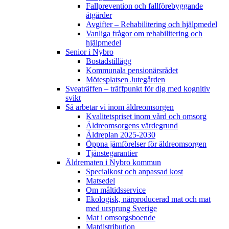
Fallprevention och fallförebyggande
åtgärder
Avgifter – Rehabilitering och hjälpmedel
Vanliga frågor om rehabilitering och
hjälpmedel
Senior i Nybro
Bostadstillägg
Kommunala pensionärsrådet
Mötesplatsen Jutegården
Sveaträffen – träffpunkt för dig med kognitiv
svikt
Så arbetar vi inom äldreomsorgen
Kvalitetspriset inom vård och omsorg
Äldreomsorgens värdegrund
Äldreplan 2025-2030
Öppna jämförelser för äldreomsorgen
Tjänstegarantier
Äldrematen i Nybro kommun
Specialkost och anpassad kost
Matsedel
Om måltidsservice
Ekologisk, närproducerad mat och mat
med ursprung Sverige
Mat i omsorgsboende
Matdistribution