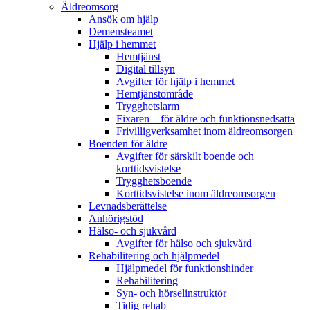
Äldreomsorg
Ansök om hjälp
Demensteamet
Hjälp i hemmet
Hemtjänst
Digital tillsyn
Avgifter för hjälp i hemmet
Hemtjänstområde
Trygghetslarm
Fixaren – för äldre och funktionsnedsatta
Frivilligverksamhet inom äldreomsorgen
Boenden för äldre
Avgifter för särskilt boende och
korttidsvistelse
Trygghetsboende
Korttidsvistelse inom äldreomsorgen
Levnadsberättelse
Anhörigstöd
Hälso- och sjukvård
Avgifter för hälso och sjukvård
Rehabilitering och hjälpmedel
Hjälpmedel för funktionshinder
Rehabilitering
Syn- och hörselinstruktör
Tidig rehab