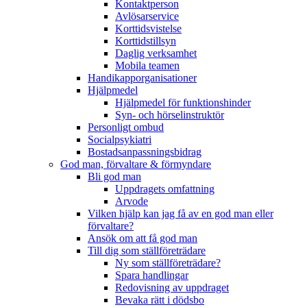
Kontaktperson
Avlösarservice
Korttidsvistelse
Korttidstillsyn
Daglig verksamhet
Mobila teamen
Handikapporganisationer
Hjälpmedel
Hjälpmedel för funktionshinder
Syn- och hörselinstruktör
Personligt ombud
Socialpsykiatri
Bostadsanpassnings­bidrag
God man, förvaltare & förmyndare
Bli god man
Uppdragets omfattning
Arvode
Vilken hjälp kan jag få av en god man eller
förvaltare?
Ansök om att få god man
Till dig som ställföreträdare
Ny som ställföreträdare?
Spara handlingar
Redovisning av uppdraget
Bevaka rätt i dödsbo