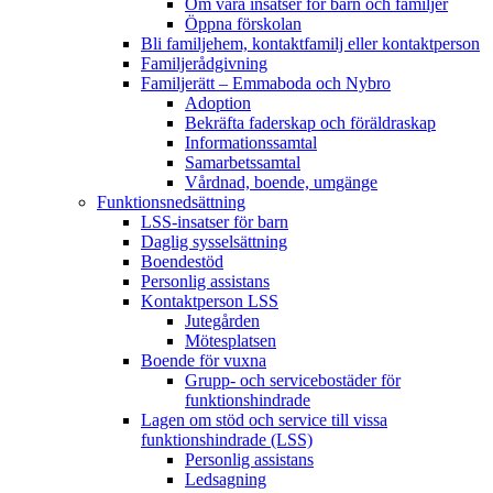
Om våra insatser för barn och familjer
Öppna förskolan
Bli familjehem, kontaktfamilj eller kontaktperson
Familjerådgivning
Familjerätt – Emmaboda och Nybro
Adoption
Bekräfta faderskap och föräldraskap
Informationssamtal
Samarbetssamtal
Vårdnad, boende, umgänge
Funktions­nedsättning
LSS-insatser för barn
Daglig sysselsättning
Boendestöd
Personlig assistans
Kontaktperson LSS
Jutegården
Mötesplatsen
Boende för vuxna
Grupp- och servicebostäder för
funktionshindrade
Lagen om stöd och service till vissa
funktionshindrade (LSS)
Personlig assistans
Ledsagning