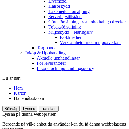
Livsmedel
Hälsoskydd
Läkemedelsförsäljning
Serveringstillstånd
Gårdsförsäljning av alkoholhaltiga drycker
Tobaksförsäljning
Miljöskydd – Näringsliv
Köldmedier
Verksamheter med miljöpåverkan
Torghandel
Inköp & Upphandling
Aktuella upphandlingar
För leverantörer
Inköps-och upphandlingspolicy
Du är här:
Hem
Kartor
Hanemålaskolan
Sökväg
Lyssna
Translate
Lyssna på denna webbplatsen
Beroende på vilka enhet du använder kan du få denna webbplatsens