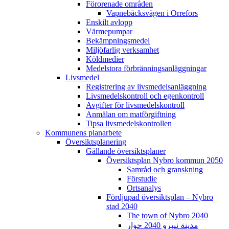
Förorenade områden
Vapnebäcksvägen i Orrefors
Enskilt avlopp
Värmepumpar
Bekämpningsmedel
Miljöfarlig verksamhet
Köldmedier
Medelstora förbränningsanläggningar
Livsmedel
Registrering av livsmedelsanläggning
Livsmedelskontroll och egenkontroll
Avgifter för livsmedelskontroll
Anmälan om matförgiftning
Tipsa livsmedelskontrollen
Kommunens planarbete
Översiktsplanering
Gällande översiktsplaner
Översiktsplan Nybro kommun 2050
Samråd och granskning
Förstudie
Ortsanalys
Fördjupad översiktsplan – Nybro
stad 2040
The town of Nybro 2040
مدينة نيبرو 2040 حوار