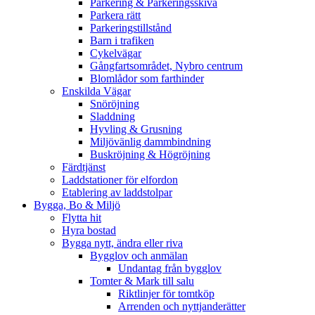
Parkering & Parkeringsskiva
Parkera rätt
Parkeringstillstånd
Barn i trafiken
Cykelvägar
Gångfartsområdet, Nybro centrum
Blomlådor som farthinder
Enskilda Vägar
Snöröjning
Sladdning
Hyvling & Grusning
Miljövänlig dammbindning
Buskröjning & Högröjning
Färdtjänst
Laddstationer för elfordon
Etablering av laddstolpar
Bygga, Bo & Miljö
Flytta hit
Hyra bostad
Bygga nytt, ändra eller riva
Bygglov och anmälan
Undantag från bygglov
Tomter & Mark till salu
Riktlinjer för tomtköp
Arrenden och nyttjanderätter