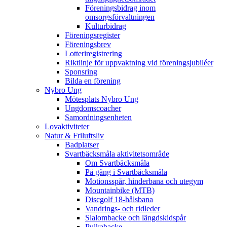
Föreningsbidrag inom
omsorgsförvaltningen
Kulturbidrag
Föreningsregister
Föreningsbrev
Lotteriregistrering
Riktlinje för uppvaktning vid föreningsjubiléer
Sponsring
Bilda en förening
Nybro Ung
Mötesplats Nybro Ung
Ungdomscoacher
Samordningsenheten
Lovaktiviteter
Natur & Friluftsliv
Badplatser
Svartbäcksmåla aktivitetsområde
Om Svartbäcksmåla
På gång i Svartbäcksmåla
Motionsspår, hinderbana och utegym
Mountainbike (MTB)
Discgolf 18-hålsbana
Vandrings- och ridleder
Slalombacke och längdskidspår
Pulkabacke