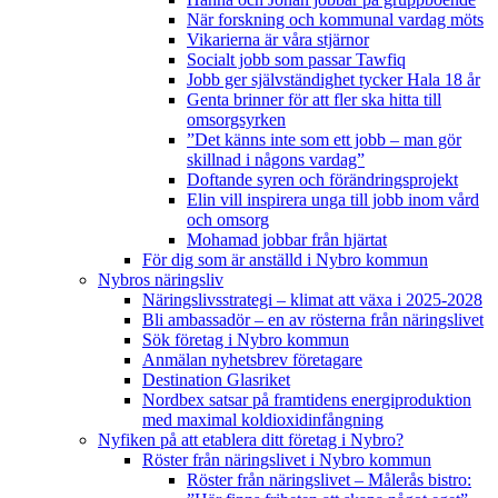
När forskning och kommunal vardag möts
Vikarierna är våra stjärnor
Socialt jobb som passar Tawfiq
Jobb ger självständighet tycker Hala 18 år
Genta brinner för att fler ska hitta till
omsorgsyrken
”Det känns inte som ett jobb – man gör
skillnad i någons vardag”
Doftande syren och förändringsprojekt
Elin vill inspirera unga till jobb inom vård
och omsorg
Mohamad jobbar från hjärtat
För dig som är anställd i Nybro kommun
Nybros näringsliv
Näringslivsstrategi – klimat att växa i 2025-2028
Bli ambassadör – en av rösterna från näringslivet
Sök företag i Nybro kommun
Anmälan nyhetsbrev företagare
Destination Glasriket
Nordbex satsar på framtidens energiproduktion
med maximal koldioxidinfångning
Nyfiken på att etablera ditt företag i Nybro?
Röster från näringslivet i Nybro kommun
Röster från näringslivet – Målerås bistro: