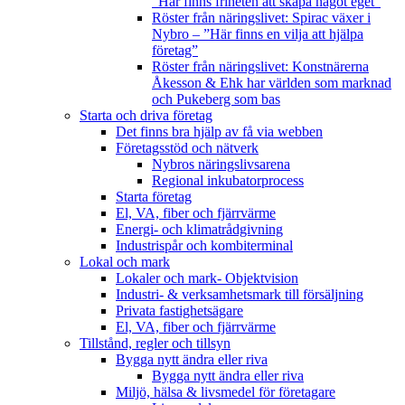
”Här finns friheten att skapa något eget”
Röster från näringslivet: Spirac växer i
Nybro – ”Här finns en vilja att hjälpa
företag”
Röster från näringslivet: Konstnärerna
Åkesson & Ehk har världen som marknad
och Pukeberg som bas
Starta och driva företag
Det finns bra hjälp av få via webben
Företagsstöd och nätverk
Nybros näringslivsarena
Regional inkubatorprocess
Starta företag
El, VA, fiber och fjärrvärme
Energi- och klimatrådgivning
Industrispår och kombiterminal
Lokal och mark
Lokaler och mark- Objektvision
Industri- & verksamhetsmark till försäljning
Privata fastighetsägare
El, VA, fiber och fjärrvärme
Tillstånd, regler och tillsyn
Bygga nytt ändra eller riva
Bygga nytt ändra eller riva
Miljö, hälsa & livsmedel för företagare