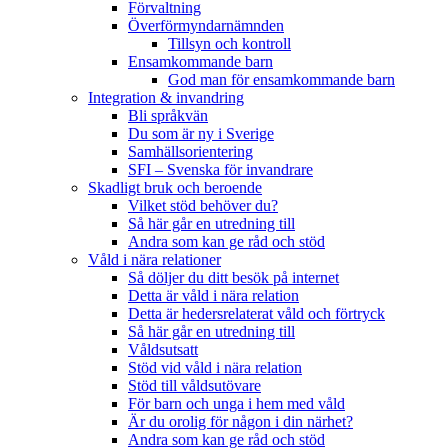
Förvaltning
Överförmyndarnämnden
Tillsyn och kontroll
Ensamkommande barn
God man för ensamkommande barn
Integration & invandring
Bli språkvän
Du som är ny i Sverige
Samhällsorientering
SFI – Svenska för invandrare
Skadligt bruk och beroende
Vilket stöd behöver du?
Så här går en utredning till
Andra som kan ge råd och stöd
Våld i nära relationer
Så döljer du ditt besök på internet
Detta är våld i nära relation
Detta är hedersrelaterat våld och förtryck
Så här går en utredning till
Våldsutsatt
Stöd vid våld i nära relation
Stöd till våldsutövare
För barn och unga i hem med våld
Är du orolig för någon i din närhet?
Andra som kan ge råd och stöd