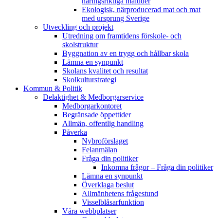
näringsriktiga måltider
Ekologisk, närproducerad mat och mat
med ursprung Sverige
Utveckling och projekt
Utredning om framtidens förskole- och
skolstruktur
Byggnation av en trygg och hållbar skola
Lämna en synpunkt
Skolans kvalitet och resultat
Skolkulturstrategi
Kommun & Politik
Delaktighet & Medborgarservice
Medborgarkontoret
Begränsade öppettider
Allmän, offentlig handling
Påverka
Nybroförslaget
Felanmälan
Fråga din politiker
Inkomna frågor – Fråga din politiker
Lämna en synpunkt
Överklaga beslut
Allmänhetens frågestund
Visselblåsarfunktion
Våra webbplatser