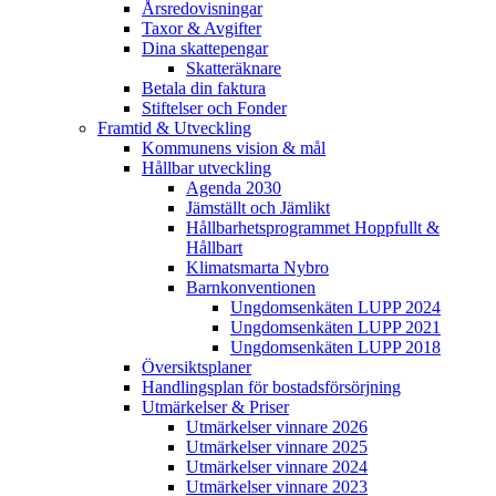
Årsredovisningar
Taxor & Avgifter
Dina skattepengar
Skatteräknare
Betala din faktura
Stiftelser och Fonder
Framtid & Utveckling
Kommunens vision & mål
Hållbar utveckling
Agenda 2030
Jämställt och Jämlikt
Hållbarhetsprogrammet Hoppfullt &
Hållbart
Klimatsmarta Nybro
Barnkonventionen
Ungdomsenkäten LUPP 2024
Ungdomsenkäten LUPP 2021
Ungdomsenkäten LUPP 2018
Översiktsplaner
Handlingsplan för bostadsförsörjning
Utmärkelser & Priser
Utmärkelser vinnare 2026
Utmärkelser vinnare 2025
Utmärkelser vinnare 2024
Utmärkelser vinnare 2023