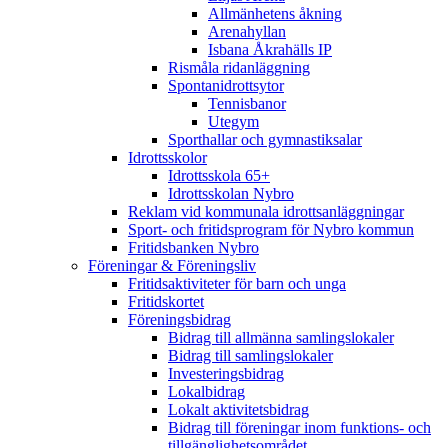
Allmänhetens åkning
Arenahyllan
Isbana Åkrahälls IP
Rismåla ridanläggning
Spontanidrottsytor
Tennisbanor
Utegym
Sporthallar och gymnastiksalar
Idrottsskolor
Idrottsskola 65+
Idrottsskolan Nybro
Reklam vid kommunala idrottsanläggningar
Sport- och fritidsprogram för Nybro kommun
Fritidsbanken Nybro
Föreningar & Föreningsliv
Fritidsaktiviteter för barn och unga
Fritidskortet
Föreningsbidrag
Bidrag till allmänna samlingslokaler
Bidrag till samlingslokaler
Investeringsbidrag
Lokalbidrag
Lokalt aktivitetsbidrag
Bidrag till föreningar inom funktions- och
tillgänglighetsområdet