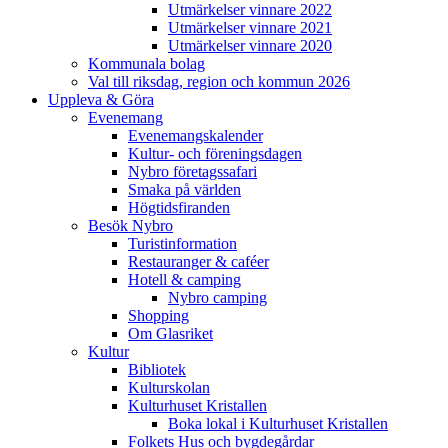
Utmärkelser vinnare 2022
Utmärkelser vinnare 2021
Utmärkelser vinnare 2020
Kommunala bolag
Val till riksdag, region och kommun 2026
Uppleva & Göra
Evenemang
Evenemangskalender
Kultur- och föreningsdagen
Nybro företagssafari
Smaka på världen
Högtidsfiranden
Besök Nybro
Turistinformation
Restauranger & caféer
Hotell & camping
Nybro camping
Shopping
Om Glasriket
Kultur
Bibliotek
Kulturskolan
Kulturhuset Kristallen
Boka lokal i Kulturhuset Kristallen
Folkets Hus och bygdegårdar