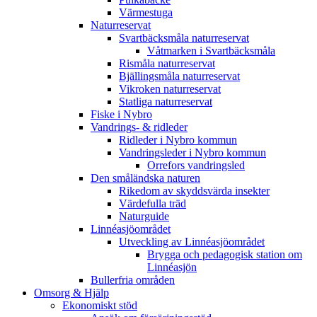
Värmestuga
Naturreservat
Svartbäcksmåla naturreservat
Våtmarken i Svartbäcksmåla
Rismåla naturreservat
Bjällingsmåla naturreservat
Vikroken naturreservat
Statliga naturreservat
Fiske i Nybro
Vandrings- & ridleder
Ridleder i Nybro kommun
Vandringsleder i Nybro kommun
Orrefors vandringsled
Den småländska naturen
Rikedom av skyddsvärda insekter
Värdefulla träd
Naturguide
Linnéasjöområdet
Utveckling av Linnéasjöområdet
Brygga och pedagogisk station om
Linnéasjön
Bullerfria områden
Omsorg & Hjälp
Ekonomiskt stöd