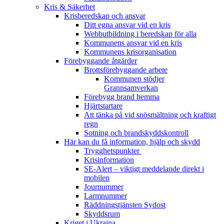
Kris & Säkerhet
Krisberedskap och ansvar
Ditt egna ansvar vid en kris
Webbutbildning i beredskap för alla
Kommunens ansvar vid en kris
Kommunens krisorganisation
Förebyggande åtgärder
Brottsförebyggande arbete
Kommunen stödjer
Grannsamverkan
Förebygg brand hemma
Hjärtstartare
Att tänka på vid snösmältning och kraftigt
regn
Sotning och brandskyddskontroll
Här kan du få information, hjälp och skydd
Trygghetspunkter
Krisinformation
SE-Alert – viktigt meddelande direkt i
mobilen
Journummer
Larmnummer
Räddningstjänsten Sydost
Skyddsrum
Kriget i Ukraina