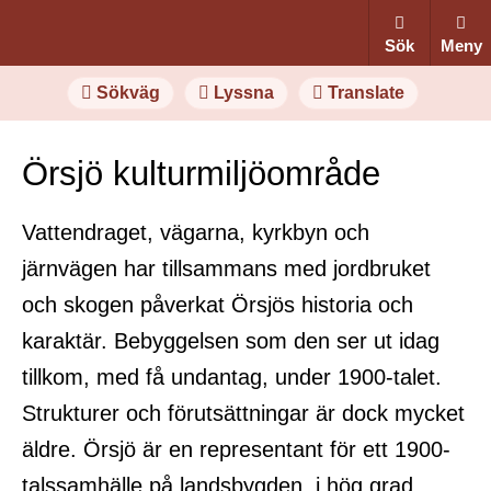
Sök
Meny
Sökväg
Lyssna
Translate
Örsjö kulturmiljöområde
Vattendraget, vägarna, kyrkbyn och
järnvägen har tillsammans med jordbruket
och skogen påverkat Örsjös historia och
karaktär. Bebyggelsen som den ser ut idag
tillkom, med få undantag, under 1900-talet.
Strukturer och förutsättningar är dock mycket
äldre. Örsjö är en representant för ett 1900-
talssamhälle på landsbygden, i hög grad