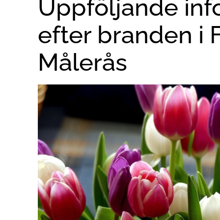
Uppföljande inf
efter branden i 
Målerås