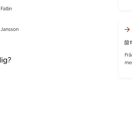
väl
Faltin
jär
frå
dri
s Jansson
f
Frå
dig?
med
inf
red
sin