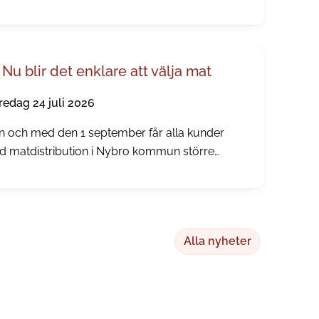
bevarade bymiljöer, spännande
nåldershistoria, gamla prästgårdar och minnen
n den tid då människor reste långväga för att
cka hälsobringande brunnsvatten.
Nu blir det enklare att välja mat
redag 24 juli 2026
n och med den 1 september får alla kunder
 matdistribution i Nybro kommun större
lytande över sina måltidsbeställningar, men
an i augusti kommer kunden kunna börja göra
a egna val.
Alla nyheter