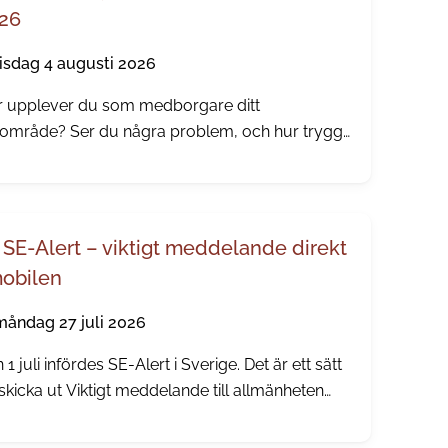
26
tisdag 4 augusti 2026
 upplever du som medborgare ditt
område? Ser du några problem, och hur trygg
ner du dig? Nu skickar vi och polisen ut vår
iga trygghetsundersökning.
SE-Alert – viktigt meddelande direkt
mobilen
måndag 27 juli 2026
 1 juli infördes SE-Alert i Sverige. Det är ett sätt
 skicka ut Viktigt meddelande till allmänheten
ekt till mobiltelefoner i ett område där något
varligt händer. Ingen app eller registrering