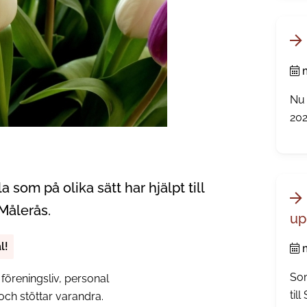
beh
Nu 
202
lla som på olika sätt har hjälpt till
Målerås.
up
l!
Som
, föreningsliv, personal
til
ch stöttar varandra.