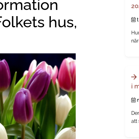
ormation
20
Folkets hus,
Hur
när
kän
årl
i 
Den
att
dir
all