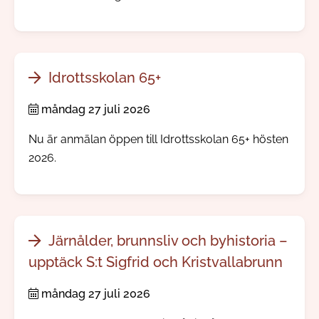
direkt till mobiltelefoner i ett område där något
allvarligt händer. Ingen app eller registrering
behövs.
Idrottsskolan 65+
måndag 27 juli 2026
Nu är anmälan öppen till Idrottsskolan 65+ hösten
2026.
Järnålder, brunnsliv och byhistoria –
upptäck S:t Sigfrid och Kristvallabrunn
måndag 27 juli 2026