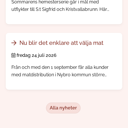
Sommarens hemesterserie går i mål med
utflykter till S:t Sigfrid och Kristvallabrunn. Här
möter du välbevarade bymiljöer, spännande
järnåldershistoria, gamla prästgårdar och minnen
från den tid då människor reste långväga för att
dricka hälsobringande brunnsvatten.
Nu blir det enklare att välja mat
fredag 24 juli 2026
Från och med den 1 september får alla kunder
med matdistribution i Nybro kommun större
inflytande över sina måltidsbeställningar, men
redan i augusti kommer kunden kunna börja göra
sina egna val.
Alla nyheter