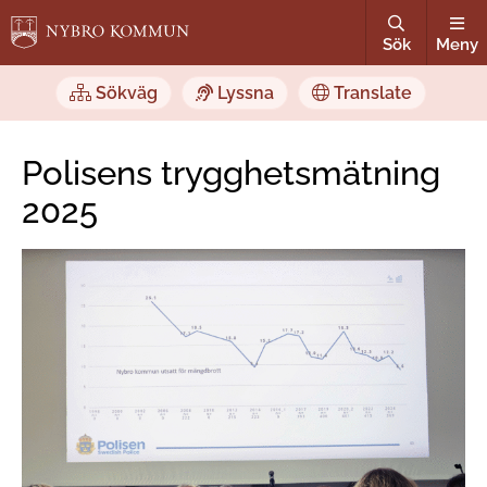
Sök
Meny
Sökväg
Lyssna
Translate
Polisens trygghetsmätning
2025