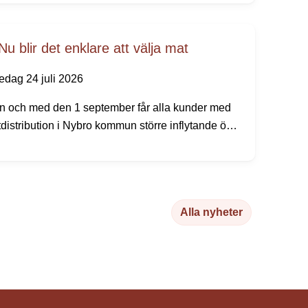
la prästgårdar och minnen från den tid då
niskor reste långväga för att dricka
sobringande brunnsvatten.
Nu blir det enklare att välja mat
redag 24 juli 2026
n och med den 1 september får alla kunder med
distribution i Nybro kommun större inflytande över
a måltidsbeställningar, men redan i augusti
mer kunden kunna börja göra sina egna val.
Alla nyheter