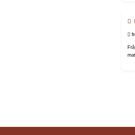
gam
män
häl
f
Frå
mat
sin
kom