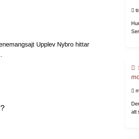
t
Hur
Ser
Nu 
enemangsajt Upplev Nybro hittar
try
.
mo
m
Den
g?
att
dir
all