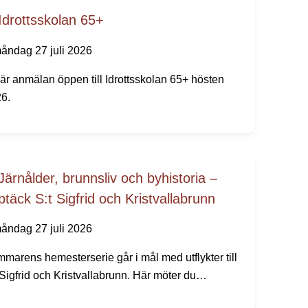
Idrottsskolan 65+
åndag 27 juli 2026
är anmälan öppen till Idrottsskolan 65+ hösten
6.
Järnålder, brunnsliv och byhistoria –
ptäck S:t Sigfrid och Kristvallabrunn
åndag 27 juli 2026
marens hemesterserie går i mål med utflykter till
 Sigfrid och Kristvallabrunn. Här möter du
bevarade bymiljöer, spännande järnåldershistoria,