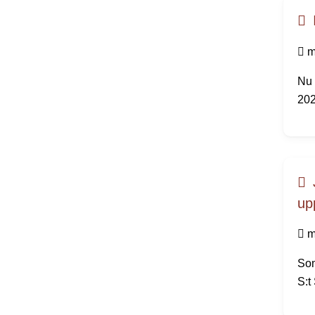
m
Nu 
202
up
m
Som
S:t
väl