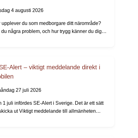
isdag 4 augusti 2026
 upplever du som medborgare ditt närområde?
 du några problem, och hur trygg känner du dig?
skickar vi och polisen ut vår årliga
gghetsundersökning.
SE-Alert – viktigt meddelande direkt i
bilen
åndag 27 juli 2026
 1 juli infördes SE-Alert i Sverige. Det är ett sätt
 skicka ut Viktigt meddelande till allmänheten
ekt till mobiltelefoner i ett område där något
varligt händer. Ingen app eller registrering behövs.