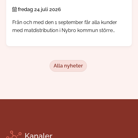
fredag 24 juli 2026
Från och med den 1 september får alla kunder
med matdistribution i Nybro kommun större
inflytande över sina måltidsbeställningar, men
redan i augusti kommer kunden kunna börja göra
sina egna val.
Alla nyheter
Kanaler