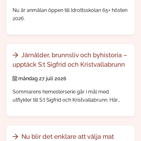
Nu är anmälan öppen till Idrottsskolan 65+ hösten
2026.
Järnålder, brunnsliv och byhistoria –
upptäck S:t Sigfrid och Kristvallabrunn
måndag 27 juli 2026
Sommarens hemesterserie går i mål med
utflykter till S:t Sigfrid och Kristvallabrunn. Här
möter du välbevarade bymiljöer, spännande
järnåldershistoria, gamla prästgårdar och minnen
från den tid då människor reste långväga för att
dricka hälsobringande brunnsvatten.
Nu blir det enklare att välja mat