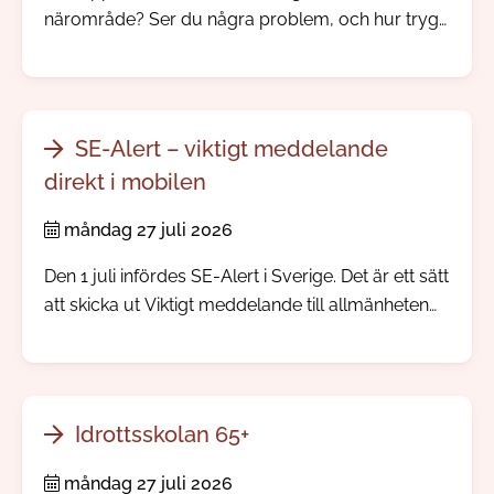
närområde? Ser du några problem, och hur trygg
känner du dig? Nu skickar vi och polisen ut vår
årliga trygghetsundersökning.
SE-Alert – viktigt meddelande
direkt i mobilen
måndag 27 juli 2026
Den 1 juli infördes SE-Alert i Sverige. Det är ett sätt
att skicka ut Viktigt meddelande till allmänheten
direkt till mobiltelefoner i ett område där något
allvarligt händer. Ingen app eller registrering
behövs.
Idrottsskolan 65+
måndag 27 juli 2026