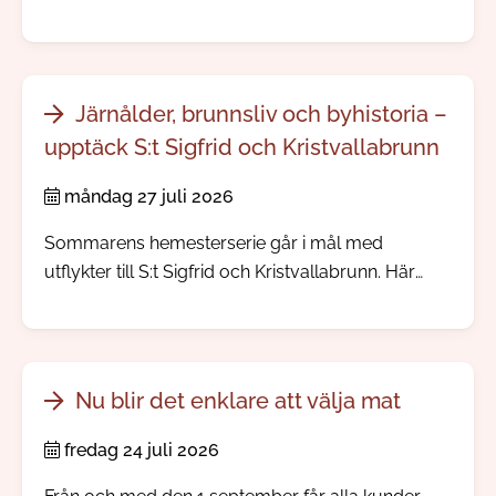
Järnålder, brunnsliv och byhistoria –
upptäck S:t Sigfrid och Kristvallabrunn
måndag 27 juli 2026
Sommarens hemesterserie går i mål med
utflykter till S:t Sigfrid och Kristvallabrunn. Här
möter du välbevarade bymiljöer, spännande
järnåldershistoria, gamla prästgårdar och minnen
från den tid då människor reste långväga för att
dricka hälsobringande brunnsvatten.
Nu blir det enklare att välja mat
fredag 24 juli 2026