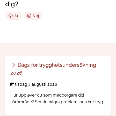
dig?
Ja
Nej
Dags för trygghetsundersökning
2026
tisdag 4 augusti 2026
Hur upplever du som medborgare ditt
närområde? Ser du några problem, och hur trygg
känner du dig? Nu skickar vi och polisen ut vår
årliga trygghetsundersökning.