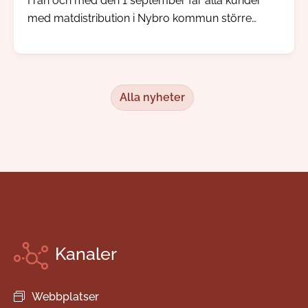
Från och med den 1 september får alla kunder
med matdistribution i Nybro kommun större
inflytande över sina måltidsbeställningar, men
redan i augusti kommer kunden kunna börja göra
sina egna val.
Alla nyheter
Kanaler
Webbplatser