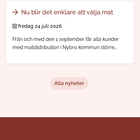
från den tid då människor reste långväga för att
dricka hälsobringande brunnsvatten.
Nu blir det enklare att välja mat
fredag 24 juli 2026
Från och med den 1 september får alla kunder
med matdistribution i Nybro kommun större
inflytande över sina måltidsbeställningar, men
redan i augusti kommer kunden kunna börja göra
sina egna val.
Alla nyheter