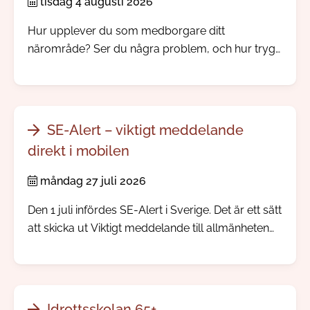
tisdag 4 augusti 2026
Hur upplever du som medborgare ditt
närområde? Ser du några problem, och hur trygg
känner du dig? Nu skickar vi och polisen ut vår
årliga trygghetsundersökning.
SE-Alert – viktigt meddelande
direkt i mobilen
måndag 27 juli 2026
Den 1 juli infördes SE-Alert i Sverige. Det är ett sätt
att skicka ut Viktigt meddelande till allmänheten
direkt till mobiltelefoner i ett område där något
allvarligt händer. Ingen app eller registrering
behövs.
Idrottsskolan 65+