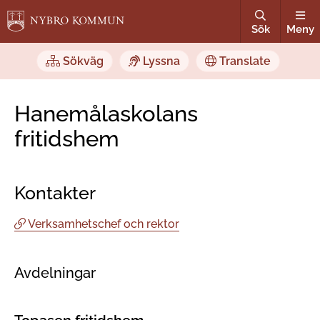
Sök
Meny
Sökväg
Lyssna
Translate
Hanemålaskolans
fritidshem
Kontakter
Verksamhetschef och rektor
Avdelningar