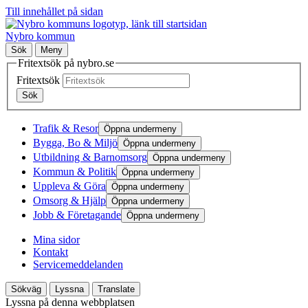
Till innehållet på sidan
Nybro kommun
Sök
Meny
Fritextsök på nybro.se
Fritextsök
Sök
Trafik & Resor
Öppna undermeny
Bygga, Bo & Miljö
Öppna undermeny
Utbildning & Barnomsorg
Öppna undermeny
Kommun & Politik
Öppna undermeny
Uppleva & Göra
Öppna undermeny
Omsorg & Hjälp
Öppna undermeny
Jobb & Företagande
Öppna undermeny
Mina sidor
Kontakt
Servicemeddelanden
Sökväg
Lyssna
Translate
Lyssna på denna webbplatsen