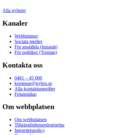
Alla nyheter
Kanaler
Webbplatser
Sociala medier
För anställda (Intranät)
För politiker (Troman)
Kontakta oss
0481 – 45 000
kommun@nybro.se
Alla kontaktuppgifter
Felanmälan
Om webbplatsen
Om webbplatsen
Tillgänglighetsredogörelse
Integritetspolicy