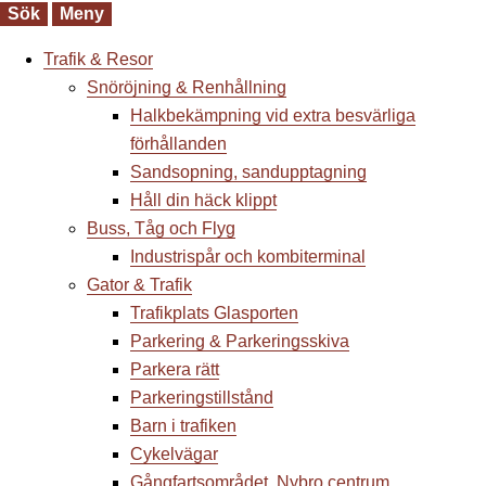
Sök
Meny
Trafik & Resor
Snöröjning & Renhållning
Halkbekämpning vid extra besvärliga
förhållanden
Sandsopning, sandupptagning
Håll din häck klippt
Buss, Tåg och Flyg
Industrispår och kombiterminal
Gator & Trafik
Trafikplats Glasporten
Parkering & Parkeringsskiva
Parkera rätt
Parkeringstillstånd
Barn i trafiken
Cykelvägar
Gångfartsområdet, Nybro centrum