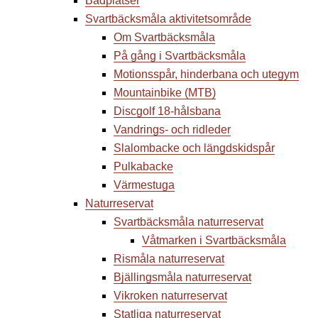
Badplatser
Svartbäcksmåla aktivitetsområde
Om Svartbäcksmåla
På gång i Svartbäcksmåla
Motionsspår, hinderbana och utegym
Mountainbike (MTB)
Discgolf 18-hålsbana
Vandrings- och ridleder
Slalombacke och längdskidspår
Pulkabacke
Värmestuga
Naturreservat
Svartbäcksmåla naturreservat
Våtmarken i Svartbäcksmåla
Rismåla naturreservat
Bjällingsmåla naturreservat
Vikroken naturreservat
Statliga naturreservat