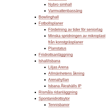
Nybro simhall
Varmvattenbassäng
Bowlinghall
Fotbollsplaner
Fördelning av tider för seniorlag
Minska spridningen av mikroplast
från konstgräsplaner
Planstatus
Friidrottsanläggning
Ishall/isbana
Liljas Arena
Allmänhetens åkning
Arenahyllan
Isbana Åkrahälls IP
Rismåla ridanläggning
Spontanidrottsytor
Tennisbanor