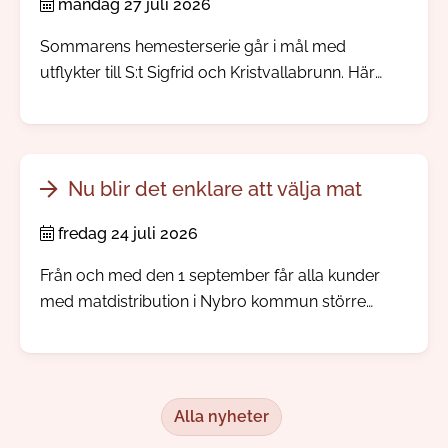
måndag 27 juli 2026
Sommarens hemesterserie går i mål med
utflykter till S:t Sigfrid och Kristvallabrunn. Här
möter du välbevarade bymiljöer, spännande
järnåldershistoria, gamla prästgårdar och minnen
från den tid då människor reste långväga för att
dricka hälsobringande brunnsvatten.
Nu blir det enklare att välja mat
fredag 24 juli 2026
Från och med den 1 september får alla kunder
med matdistribution i Nybro kommun större
inflytande över sina måltidsbeställningar, men
redan i augusti kommer kunden kunna börja göra
sina egna val.
Alla nyheter