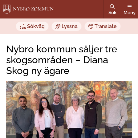
Sök
Meny
Sökväg
Lyssna
Translate
Nybro kommun säljer tre
skogsområden – Diana
Skog ny ägare