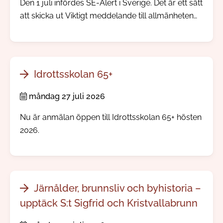
Den 1 juli infördes SE-Alert i Sverige. Det är ett sätt
att skicka ut Viktigt meddelande till allmänheten
direkt till mobiltelefoner i ett område där något
allvarligt händer. Ingen app eller registrering
behövs.
Idrottsskolan 65+
måndag 27 juli 2026
Nu är anmälan öppen till Idrottsskolan 65+ hösten
2026.
Järnålder, brunnsliv och byhistoria –
upptäck S:t Sigfrid och Kristvallabrunn