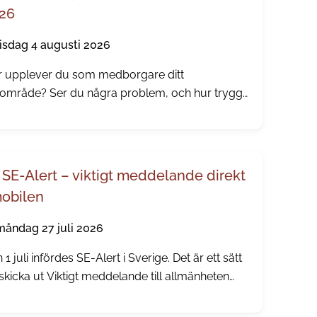
26
tisdag 4 augusti 2026
 upplever du som medborgare ditt
område? Ser du några problem, och hur trygg
ner du dig? Nu skickar vi och polisen ut vår
iga trygghetsundersökning.
SE-Alert – viktigt meddelande direkt
mobilen
måndag 27 juli 2026
 1 juli infördes SE-Alert i Sverige. Det är ett sätt
 skicka ut Viktigt meddelande till allmänheten
ekt till mobiltelefoner i ett område där något
varligt händer. Ingen app eller registrering