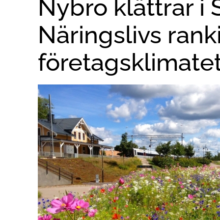
Nybro klättrar i
Näringslivs rank
företagsklimate