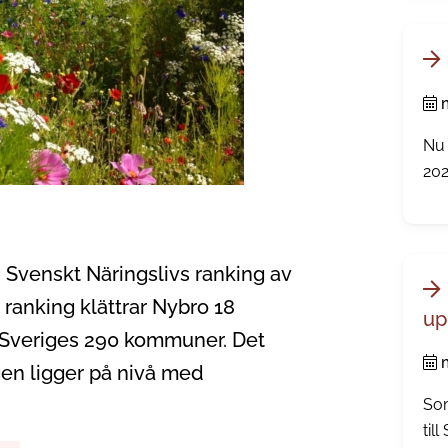
beh
Nu 
202
 Svenskt Näringslivs ranking av
 ranking klättrar Nybro 18
up
v Sveriges 290 kommuner. Det
n ligger på nivå med
Som
til