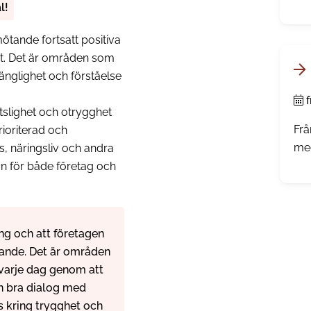
väl
l!
jär
tande fortsatt positiva
frå
et. Det är områden som
dri
änglighet och förståelse
f
tslighet och otrygghet
Frå
rioriterad och
med
 näringsliv och andra
inf
un för både företag och
red
sin
ing och att företagen
tande. Det är områden
 varje dag genom att
en bra dialog med
s kring trygghet och