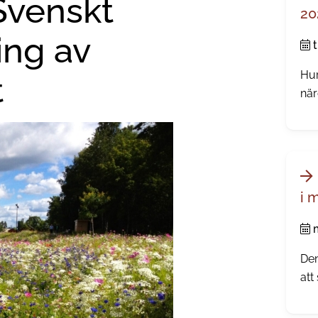
 Svenskt
20
ing av
Hur
t
när
kän
årl
i 
Den
att
dir
all