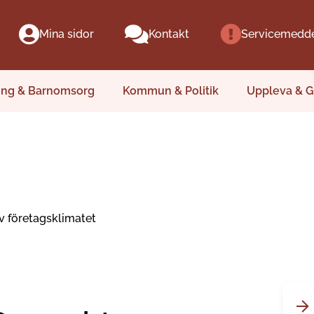
Mina sidor
Kontakt
Servicemedd
ing & Barnomsorg
Kommun & Politik
Uppleva & G
av företagsklimatet