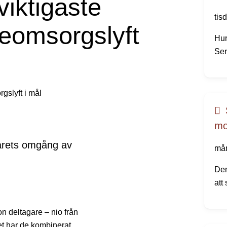
viktigaste
tis
reomsorgslyft
Hur
Ser
Nu 
try
mo
årets omgång av
mån
Den
att
dir
all
on deltagare – nio från
et har de kombinerat