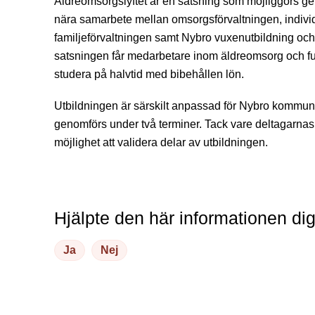
Äldreomsorgslyftet är en satsning som möjliggörs ge
nära samarbete mellan omsorgsförvaltningen, indivi
familjeförvaltningen samt Nybro vuxenutbildning oc
satsningen får medarbetare inom äldreomsorg och fun
studera på halvtid med bibehållen lön.
Utbildningen är särskilt anpassad för Nybro kommu
genomförs under två terminer. Tack vare deltagarnas
möjlighet att validera delar av utbildningen.
Hjälpte den här informationen di
Ja
Nej