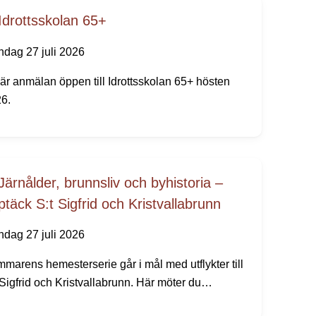
Idrottsskolan 65+
dag 27 juli 2026
är anmälan öppen till Idrottsskolan 65+ hösten
6.
Järnålder, brunnsliv och byhistoria –
ptäck S:t Sigfrid och Kristvallabrunn
dag 27 juli 2026
marens hemesterserie går i mål med utflykter till
 Sigfrid och Kristvallabrunn. Här möter du
bevarade bymiljöer, spännande järnåldershistoria,