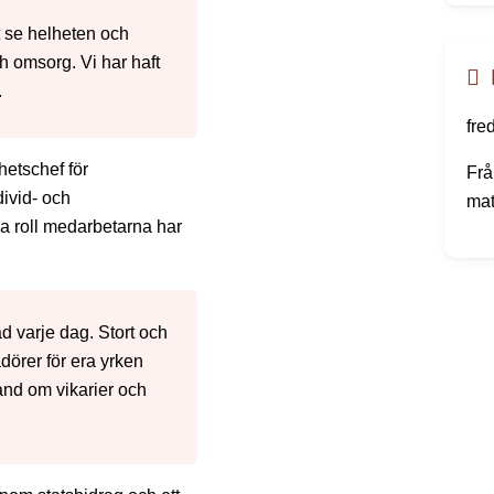
gam
t se helheten och
män
h omsorg. Vi har haft
häl
.
fre
hetschef för
Frå
divid- och
mat
ga roll medarbetarna har
sin
kom
ad varje dag. Stort och
adörer för era yrken
 hand om vikarier och