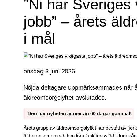
”Ni har Sveriges 
jobb” – årets äld
i mål
onsdag 3 juni 2026
Nöjda deltagare uppmärksammades när 
äldreomsorgslyftet avslutades.
Den här nyheten är mer än 60 dagar gammal!
Årets grupp av äldreomsorgslyftet har bestått av fjort
äldreomsorgen och fem från funktionsstöd. Under år