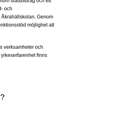
nom statsbidrag och ett
d- och
h Åkrahällskolan. Genom
ktionsstöd möjlighet att
ns verksamheter och
 yrkeserfarenhet finns
g?