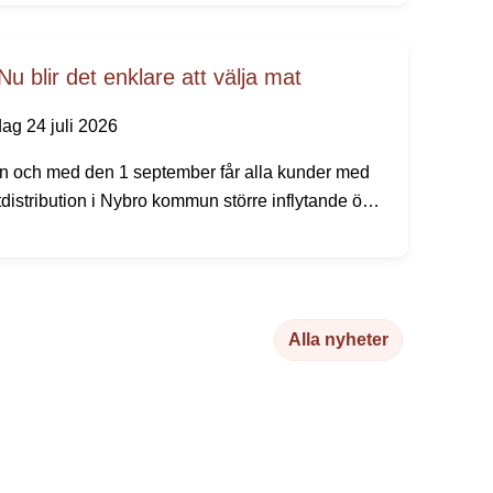
la prästgårdar och minnen från den tid då
niskor reste långväga för att dricka
sobringande brunnsvatten.
Nu blir det enklare att välja mat
dag 24 juli 2026
n och med den 1 september får alla kunder med
distribution i Nybro kommun större inflytande över
a måltidsbeställningar, men redan i augusti
mer kunden kunna börja göra sina egna val.
Alla nyheter