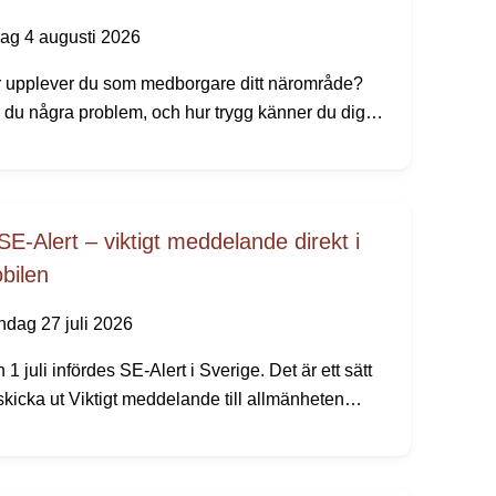
dag 4 augusti 2026
 upplever du som medborgare ditt närområde?
 du några problem, och hur trygg känner du dig?
skickar vi och polisen ut vår årliga
gghetsundersökning.
SE-Alert – viktigt meddelande direkt i
bilen
dag 27 juli 2026
 1 juli infördes SE-Alert i Sverige. Det är ett sätt
 skicka ut Viktigt meddelande till allmänheten
ekt till mobiltelefoner i ett område där något
varligt händer. Ingen app eller registrering behövs.