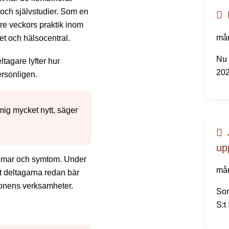
 och självstudier. Som en
re veckors praktik inom
mån
t och hälsocentral.
Nu 
ltagare lyfter hur
202
ersonligen.
 mig mycket nytt, säger
up
domar och symtom. Under
mån
et deltagarna redan bär
ionens verksamheter.
Som
S:t
väl