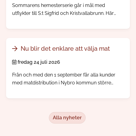
Sommarens hemesterserie går i mål med
utflykter till S:t Sigfrid och Kristvallabrunn. Här
möter du välbevarade bymiljöer, spännande
järnåldershistoria, gamla prästgårdar och minnen
från den tid då människor reste långväga för att
dricka hälsobringande brunnsvatten.
Nu blir det enklare att välja mat
fredag 24 juli 2026
Från och med den 1 september får alla kunder
med matdistribution i Nybro kommun större
inflytande över sina måltidsbeställningar, men
redan i augusti kommer kunden kunna börja göra
sina egna val.
Alla nyheter