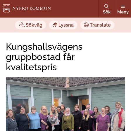
Sök
Meny
Sökväg
Lyssna
Translate
Kungshallsvägens
gruppbostad får
kvalitetspris