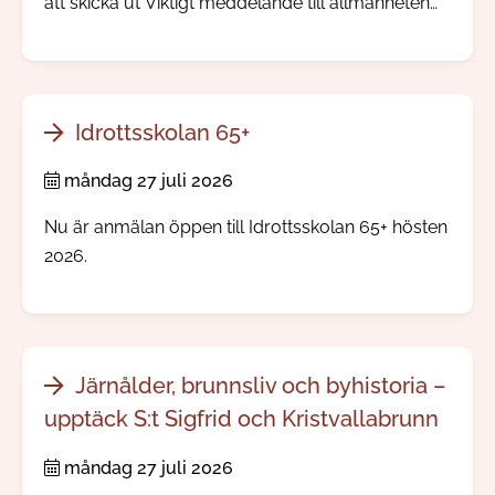
att skicka ut Viktigt meddelande till allmänheten
direkt till mobiltelefoner i ett område där något
allvarligt händer. Ingen app eller registrering
behövs.
Idrottsskolan 65+
måndag 27 juli 2026
Nu är anmälan öppen till Idrottsskolan 65+ hösten
2026.
Järnålder, brunnsliv och byhistoria –
upptäck S:t Sigfrid och Kristvallabrunn
måndag 27 juli 2026