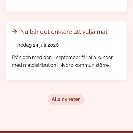
möter du välbevarade bymiljöer, spännande
järnåldershistoria, gamla prästgårdar och minnen
från den tid då människor reste långväga för att
dricka hälsobringande brunnsvatten.
Nu blir det enklare att välja mat
fredag 24 juli 2026
Från och med den 1 september får alla kunder
med matdistribution i Nybro kommun större
inflytande över sina måltidsbeställningar, men
redan i augusti kommer kunden kunna börja göra
sina egna val.
Alla nyheter