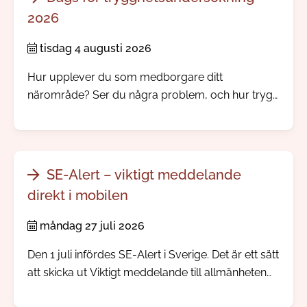
2026
tisdag 4 augusti 2026
Hur upplever du som medborgare ditt
närområde? Ser du några problem, och hur trygg
känner du dig? Nu skickar vi och polisen ut vår
årliga trygghetsundersökning.
SE-Alert – viktigt meddelande
direkt i mobilen
måndag 27 juli 2026
Den 1 juli infördes SE-Alert i Sverige. Det är ett sätt
att skicka ut Viktigt meddelande till allmänheten
direkt till mobiltelefoner i ett område där något