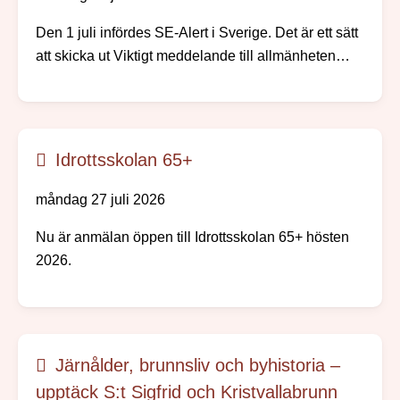
Den 1 juli infördes SE-Alert i Sverige. Det är ett sätt
att skicka ut Viktigt meddelande till allmänheten
direkt till mobiltelefoner i ett område där något
allvarligt händer. Ingen app eller registrering
behövs.
Idrottsskolan 65+
måndag 27 juli 2026
Nu är anmälan öppen till Idrottsskolan 65+ hösten
2026.
Järnålder, brunnsliv och byhistoria –
upptäck S:t Sigfrid och Kristvallabrunn