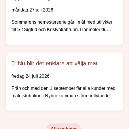
måndag 27 juli 2026
Sommarens hemesterserie går i mål med utflykter
till S:t Sigfrid och Kristvallabrunn. Här möter du
välbevarade bymiljöer, spännande
järnåldershistoria, gamla prästgårdar och minnen
från den tid då människor reste långväga för att
dricka hälsobringande brunnsvatten.
Nu blir det enklare att välja mat
fredag 24 juli 2026
Från och med den 1 september får alla kunder med
matdistribution i Nybro kommun större inflytande
över sina måltidsbeställningar, men redan i augusti
kommer kunden kunna börja göra sina egna val.
Alla nyheter