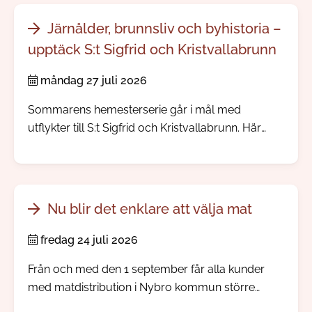
Järnålder, brunnsliv och byhistoria –
upptäck S:t Sigfrid och Kristvallabrunn
måndag 27 juli 2026
Sommarens hemesterserie går i mål med
utflykter till S:t Sigfrid och Kristvallabrunn. Här
möter du välbevarade bymiljöer, spännande
järnåldershistoria, gamla prästgårdar och minnen
från den tid då människor reste långväga för att
dricka hälsobringande brunnsvatten.
Nu blir det enklare att välja mat
fredag 24 juli 2026
Från och med den 1 september får alla kunder
med matdistribution i Nybro kommun större
inflytande över sina måltidsbeställningar, men