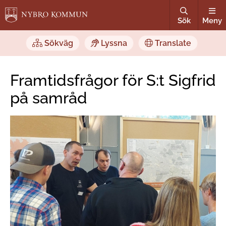
Sök
Meny
Sökväg
Lyssna
Translate
Framtidsfrågor för S:t Sigfrid
på samråd