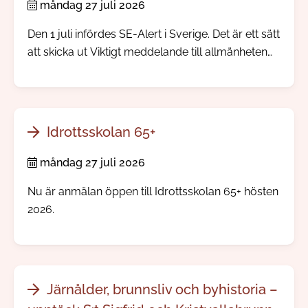
måndag 27 juli 2026
Den 1 juli infördes SE-Alert i Sverige. Det är ett sätt
att skicka ut Viktigt meddelande till allmänheten
direkt till mobiltelefoner i ett område där något
allvarligt händer. Ingen app eller registrering
behövs.
Idrottsskolan 65+
måndag 27 juli 2026
Nu är anmälan öppen till Idrottsskolan 65+ hösten
2026.
Järnålder, brunnsliv och byhistoria –