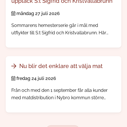
upptäck S:t Sigfrid och Kristvallabrunn
måndag 27 juli 2026
Sommarens hemesterserie går i mål med
utflykter till S:t Sigfrid och Kristvallabrunn. Här
möter du välbevarade bymiljöer, spännande
järnåldershistoria, gamla prästgårdar och minnen
från den tid då människor reste långväga för att
dricka hälsobringande brunnsvatten.
Nu blir det enklare att välja mat
fredag 24 juli 2026
Från och med den 1 september får alla kunder
med matdistribution i Nybro kommun större
inflytande över sina måltidsbeställningar, men
redan i augusti kommer kunden kunna börja göra
sina egna val.