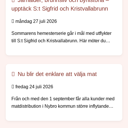
upptäck S:t Sigfrid och Kristvallabrunn
måndag 27 juli 2026
Sommarens hemesterserie går i mål med utflykter
till S:t Sigfrid och Kristvallabrunn. Här möter du
välbevarade bymiljöer, spännande
järnåldershistoria, gamla prästgårdar och minnen
från den tid då människor reste långväga för att
dricka hälsobringande brunnsvatten.
Nu blir det enklare att välja mat
fredag 24 juli 2026
Från och med den 1 september får alla kunder med
matdistribution i Nybro kommun större inflytande
över sina måltidsbeställningar, men redan i augusti
kommer kunden kunna börja göra sina egna val.