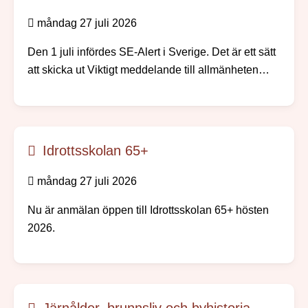
måndag 27 juli 2026
Den 1 juli infördes SE-Alert i Sverige. Det är ett sätt
att skicka ut Viktigt meddelande till allmänheten
direkt till mobiltelefoner i ett område där något
allvarligt händer. Ingen app eller registrering
behövs.
Idrottsskolan 65+
måndag 27 juli 2026
Nu är anmälan öppen till Idrottsskolan 65+ hösten
2026.
Järnålder, brunnsliv och byhistoria –