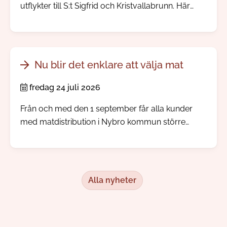
utflykter till S:t Sigfrid och Kristvallabrunn. Här
möter du välbevarade bymiljöer, spännande
järnåldershistoria, gamla prästgårdar och minnen
från den tid då människor reste långväga för att
dricka hälsobringande brunnsvatten.
Nu blir det enklare att välja mat
fredag 24 juli 2026
Från och med den 1 september får alla kunder
med matdistribution i Nybro kommun större
inflytande över sina måltidsbeställningar, men
redan i augusti kommer kunden kunna börja göra
sina egna val.
Alla nyheter