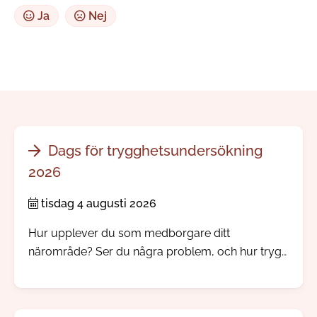
Ja
Nej
Dags för trygghetsundersökning
2026
tisdag 4 augusti 2026
Hur upplever du som medborgare ditt
närområde? Ser du några problem, och hur trygg
känner du dig? Nu skickar vi och polisen ut vår
årliga trygghetsundersökning.