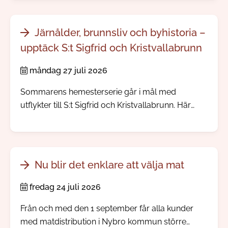
Järnålder, brunnsliv och byhistoria –
upptäck S:t Sigfrid och Kristvallabrunn
måndag 27 juli 2026
Sommarens hemesterserie går i mål med
utflykter till S:t Sigfrid och Kristvallabrunn. Här
möter du välbevarade bymiljöer, spännande
järnåldershistoria, gamla prästgårdar och minnen
från den tid då människor reste långväga för att
dricka hälsobringande brunnsvatten.
Nu blir det enklare att välja mat
fredag 24 juli 2026
Från och med den 1 september får alla kunder
med matdistribution i Nybro kommun större