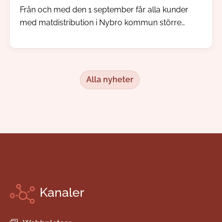
Från och med den 1 september får alla kunder
med matdistribution i Nybro kommun större
inflytande över sina måltidsbeställningar, men
redan i augusti kommer kunden kunna börja göra
sina egna val.
Alla nyheter
Kanaler