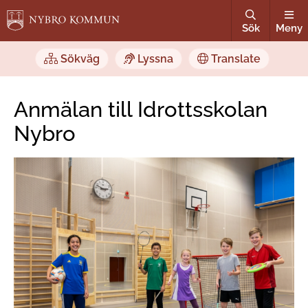
Sök
Meny
Sökväg
Lyssna
Translate
Anmälan till Idrottsskolan
Nybro