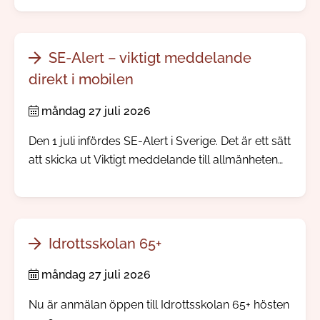
årliga trygghetsundersökning.
SE-Alert – viktigt meddelande
direkt i mobilen
måndag 27 juli 2026
Den 1 juli infördes SE-Alert i Sverige. Det är ett sätt
att skicka ut Viktigt meddelande till allmänheten
direkt till mobiltelefoner i ett område där något
allvarligt händer. Ingen app eller registrering
behövs.
Idrottsskolan 65+
måndag 27 juli 2026
Nu är anmälan öppen till Idrottsskolan 65+ hösten