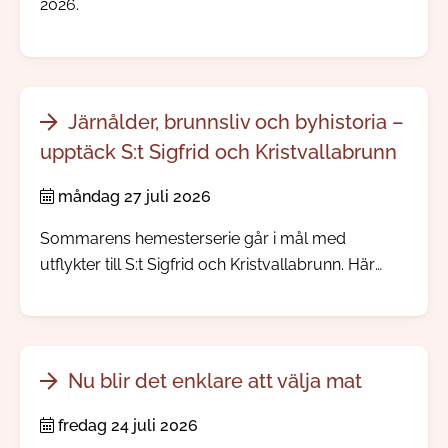
2026.
Järnålder, brunnsliv och byhistoria –
upptäck S:t Sigfrid och Kristvallabrunn
måndag 27 juli 2026
Sommarens hemesterserie går i mål med
utflykter till S:t Sigfrid och Kristvallabrunn. Här
möter du välbevarade bymiljöer, spännande
järnåldershistoria, gamla prästgårdar och minnen
från den tid då människor reste långväga för att
dricka hälsobringande brunnsvatten.
Nu blir det enklare att välja mat
fredag 24 juli 2026