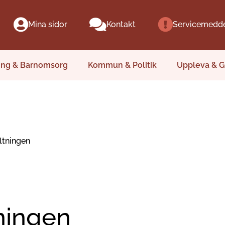
Mina sidor
Kontakt
Servicemedd
ing & Barnomsorg
Kommun & Politik
Uppleva & G
ltningen
ningen