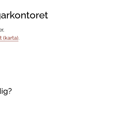
arkontoret
r,
t (karta)
.
dig?