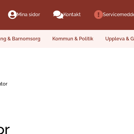
Mina sidor
Kontakt
Servicemedd
ing & Barnomsorg
Kommun & Politik
Uppleva & G
tor
or