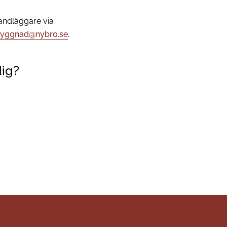
andläggare via
byggnad@nybro.se
.
dig?