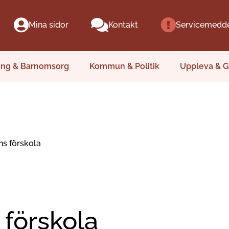
Mina sidor
Kontakt
Servicemedd
ing & Barnomsorg
Kommun & Politik
Uppleva & G
ns förskola
 förskola