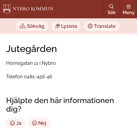
Sök
Meny
Sökväg
Lyssna
Translate
Jutegården
Hornsgatan 11 i Nybro
Telefon 0481-456 46
Hjälpte den här informationen
dig?
Ja
Nej