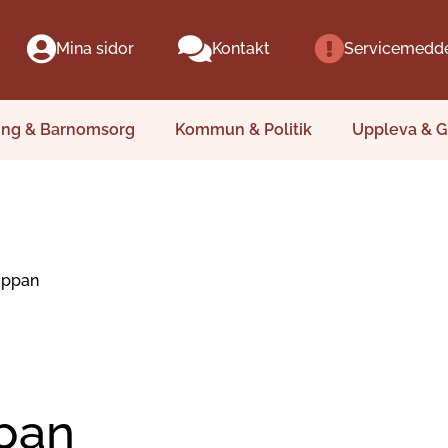
Mina sidor
Kontakt
Servicemedd
ing & Barnomsorg
Kommun & Politik
Uppleva & G
sippan
ppan