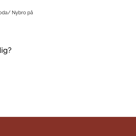
aboda/ Nybro på
dig?