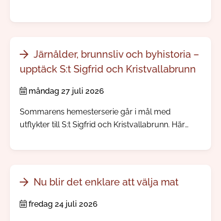
Järnålder, brunnsliv och byhistoria –
upptäck S:t Sigfrid och Kristvallabrunn
måndag 27 juli 2026
Sommarens hemesterserie går i mål med
utflykter till S:t Sigfrid och Kristvallabrunn. Här
möter du välbevarade bymiljöer, spännande
järnåldershistoria, gamla prästgårdar och minnen
från den tid då människor reste långväga för att
dricka hälsobringande brunnsvatten.
Nu blir det enklare att välja mat
fredag 24 juli 2026