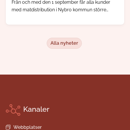
Från och med den 1 september får alla kunder
med matdistribution i Nybro kommun större
inflytande över sina måltidsbeställningar, men
redan i augusti kommer kunden kunna börja göra
sina egna val.
Alla nyheter
Kanaler
Webbplatser