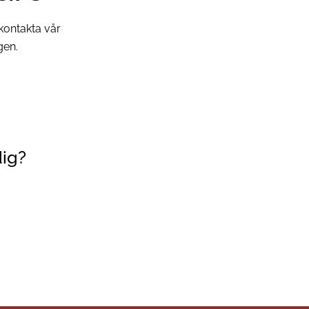
kontakta vår
gen.
dig?