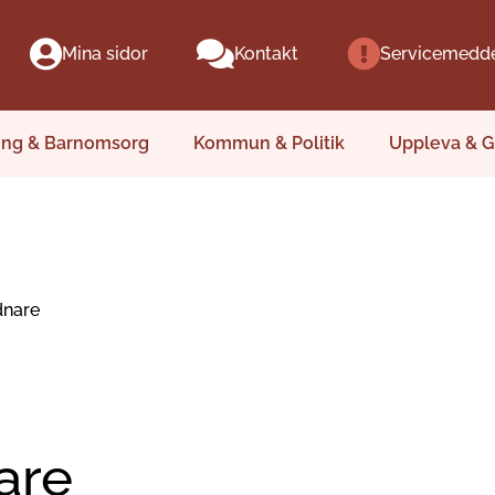
Mina sidor
Kontakt
Servicemedd
ing & Barnomsorg
Kommun & Politik
Uppleva & G
dnare
are