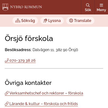
Sök
Meny
Sökväg
Lyssna
Translate
Örsjö förskola
Besöksadress:
Dalvägen 11, 382 90 Örsjö
070-379 38 26
Övriga kontakter
Verksamhetschef och rektorer – förskola
Lärande & kultur – förskola och fritids