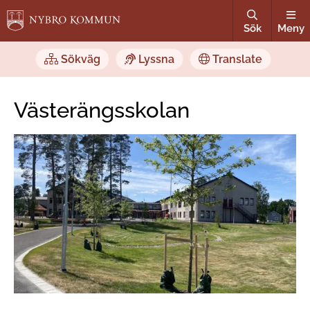
Sök
Meny
Sökväg
Lyssna
Translate
Västerängsskolan