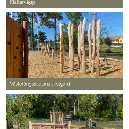
Klättervägg
Västerängsskolans skolgård