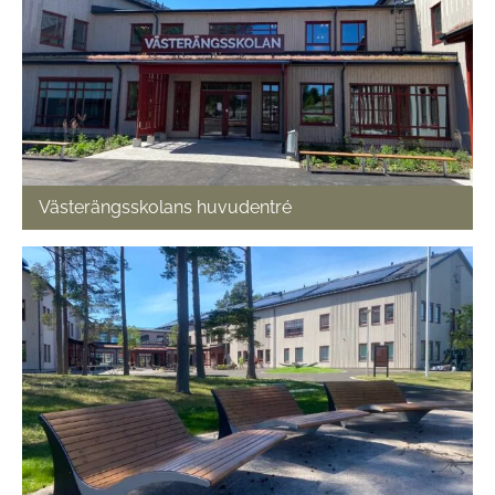
Västerängsskolans huvudentré