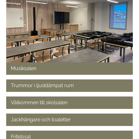
Musiksalen
Trummor i ljuddämpat rum
Välkommen till skolsalen
Jackhängare och toaletter
Fritidssal