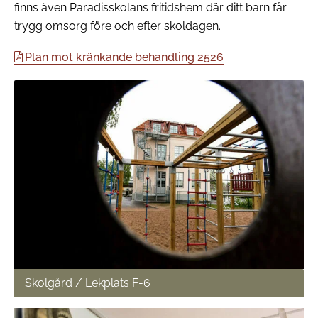
finns även Paradisskolans fritidshem där ditt barn får
trygg omsorg före och efter skoldagen.
Plan mot kränkande behandling 2526
Skolgård / Lekplats F-6