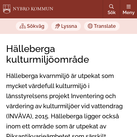
Sök
Meny
Sökväg
Lyssna
Translate
Hälleberga
kulturmiljöområde
Hälleberga kvarnmiljö är utpekat som
mycket värdefull kulturmiljö i
länsstyrelsens projekt Inventering och
värdering av kulturmiljöer vid vattendrag
(INVÄVA), 2015. Hälleberga ligger också
inom ett område som är utpekat av
Riksantikvarieämbetet som särskilt