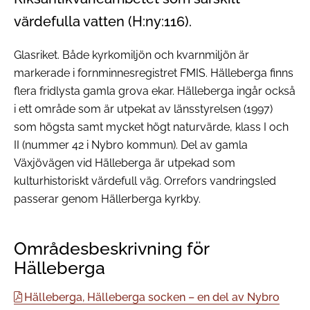
värdefulla vatten (H:ny:116).
Glasriket. Både kyrkomiljön och kvarnmiljön är
markerade i fornminnesregistret FMIS. Hälleberga finns
flera fridlysta gamla grova ekar. Hälleberga ingår också
i ett område som är utpekat av länsstyrelsen (1997)
som högsta samt mycket högt naturvärde, klass I och
II (nummer 42 i Nybro kommun). Del av gamla
Växjövägen vid Hälleberga är utpekad som
kulturhistoriskt värdefull väg. Orrefors vandringsled
passerar genom Hällerberga kyrkby.
Områdesbeskrivning för
Hälleberga
Hälleberga, Hälleberga socken – en del av Nybro